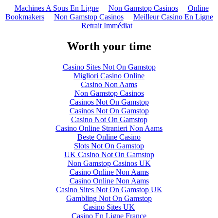
Machines A Sous En Ligne
Non Gamstop Casinos
Online
Bookmakers
Non Gamstop Casinos
Meilleur Casino En Ligne
Retrait Immédiat
Worth your time
Casino Sites Not On Gamstop
Migliori Casino Online
Casino Non Aams
Non Gamstop Casinos
Casinos Not On Gamstop
Casinos Not On Gamstop
Casino Not On Gamstop
Casino Online Stranieri Non Aams
Beste Online Casino
Slots Not On Gamstop
UK Casino Not On Gamstop
Non Gamstop Casinos UK
Casino Online Non Aams
Casino Online Non Aams
Casino Sites Not On Gamstop UK
Gambling Not On Gamstop
Casino Sites UK
Casino En Ligne France