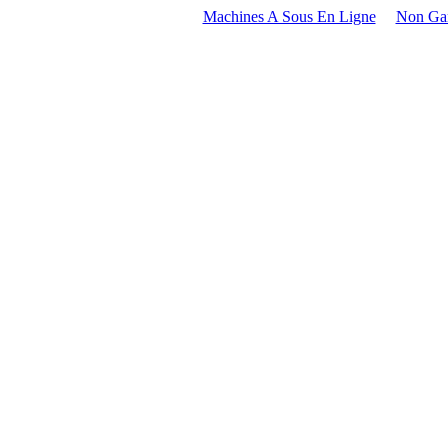
Machines A Sous En Ligne
Non Ga